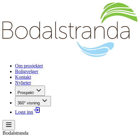
Om prosjektet
Boligvelger
Kontakt
Nyheter
Prospekt
360° visning
Logg inn
Bodalstranda