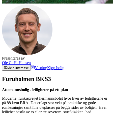
Presenteres av
Ole C. H. Hansen
Visning
Kjøp bolig
Meld interesse
Furuholmen BKS3
Åttemannsbolig - leiligheter på ett plan
Moderne, funkispreget flermannsbolig hvor hver av leilighetene er
på 88 kvm BRA. Det er lagt stor vekt på praktiske og gode
romløsninger samt fine uteplasser på begge sider av boligen. Hver
leilighet består av to eller tre soverom, stue/kjøkken, bad,