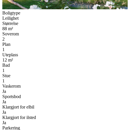
Boligtype
Leilighet
Størrelse
88
m²
Soverom
2
Plan
1
Uteplass
12
m²
Bad
1
Stue
1
Vaskerom
Ja
Sportsbod
Ja
Klargjort for elbil
Ja
Klargjort for ilsted
Ja
Parkering