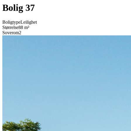
Bolig 37
Boligtype
Leilighet
Størrelse
88 m²
Soverom
2