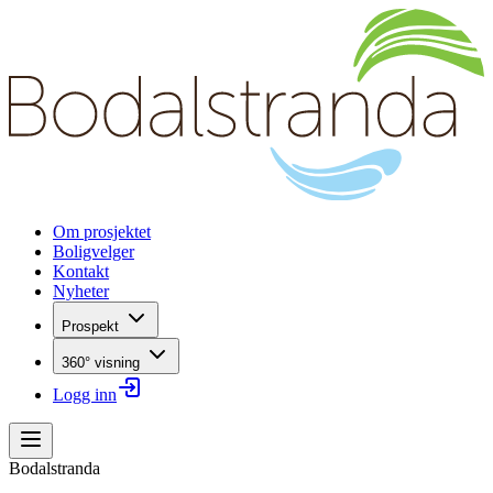
Om prosjektet
Boligvelger
Kontakt
Nyheter
Prospekt
360° visning
Logg inn
Bodalstranda