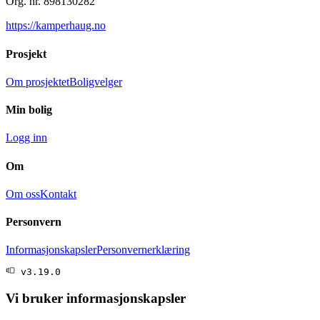
Org. nr.
898130282
https://kamperhaug.no
Prosjekt
Om prosjektet
Boligvelger
Min bolig
Logg inn
Om
Om oss
Kontakt
Personvern
Informasjonskapsler
Personvernerklæring
 v
3.19.0
Vi bruker informasjonskapsler