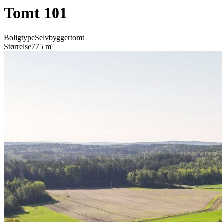
Tomt 101
Boligtype
Selvbyggertomt
Størrelse
775 m²