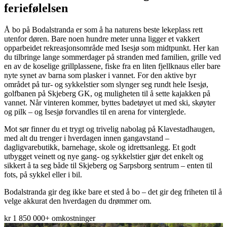
feriefølelsen
Å bo på Bodalstranda er som å ha naturens beste lekeplass rett
utenfor døren. Bare noen hundre meter unna ligger et vakkert
opparbeidet rekreasjonsområde med Isesjø som midtpunkt. Her kan
du tilbringe lange sommerdager på stranden med familien, grille ved
en av de koselige grillplassene, fiske fra en liten fjellknaus eller bare
nyte synet av barna som plasker i vannet. For den aktive byr
området på tur- og sykkelstier som slynger seg rundt hele Isesjø,
golfbanen på Skjeberg GK, og muligheten til å sette kajakken på
vannet. Når vinteren kommer, byttes badetøyet ut med ski, skøyter
og pilk – og Isesjø forvandles til en arena for vinterglede.
Mot sør finner du et trygt og trivelig nabolag på Klavestadhaugen,
med alt du trenger i hverdagen innen gangavstand –
dagligvarebutikk, barnehage, skole og idrettsanlegg. Et godt
utbygget veinett og nye gang- og sykkelstier gjør det enkelt og
sikkert å ta seg både til Skjeberg og Sarpsborg sentrum – enten til
fots, på sykkel eller i bil.
Bodalstranda gir deg ikke bare et sted å bo – det gir deg friheten til å
velge akkurat den hverdagen du drømmer om.
kr 1 850 000
+ omkostninger